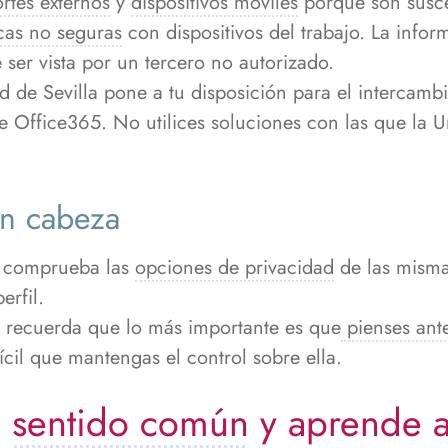
rtes externos
y
dispositivos móviles
porque son susce
cas no seguras
con dispositivos del trabajo. La infor
 ser vista por un tercero no autorizado.
d de Sevilla pone a tu disposición para el intercamb
de Office365. No utilices soluciones con las que la
on cabeza
es comprueba las
opciones de privacidad
de las mismas
rfil.
s recuerda que lo más importante es que
pienses ante
ícil que mantengas el control sobre ella.
l
sentido común
y aprende a