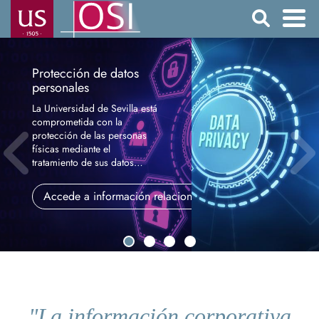
Pasar
Buscar
al
contenido
Navegación
principal
principal
Protección de datos
personales
La Universidad de Sevilla está
comprometida con la
protección de las personas
físicas mediante el
tratamiento de sus datos
personales de manera lícita,
leal y transparente.
Accede a información relacionada
"La información corporativa