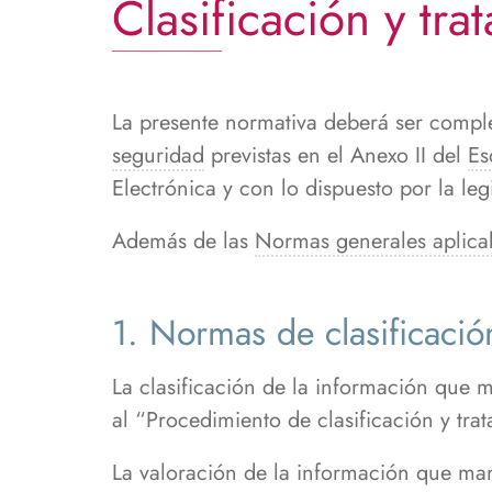
Clasificación y tr
ayuda
a
la
navegación
La presente normativa deberá ser compl
seguridad
previstas en el Anexo II del
Es
Electrónica y con lo dispuesto por la le
Además de las
Normas generales aplicabl
1. Normas de clasificació
La clasificación de la información que 
al “Procedimiento de clasificación y tra
La valoración de la información que man