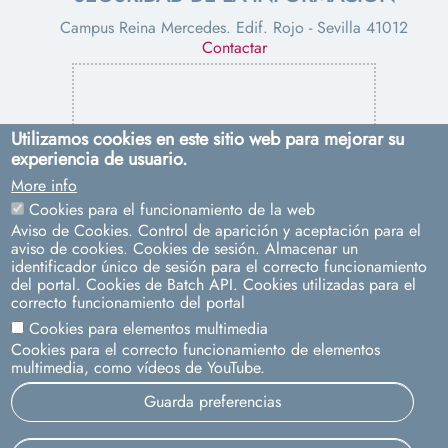
Campus Reina Mercedes. Edif. Rojo - Sevilla 41012
Contactar
Utilizamos cookies en este sitio web para mejorar su
experiencia de usuario.
More info
PROTECCIÓN DE DATOS
Cookies para el funcionamiento de la web
Aviso de Cookies. Control de aparición y aceptación para el
Pabellón de Uruguay. Avda. de Chile, s/n - Sevilla 41013
aviso de cookies. Cookies de sesión. Almacenar un
Contacto:
dpd@us.es
identificador único de sesión para el correcto funcionamiento
del portal. Cookies de Batch API. Cookies utilizadas para el
correcto funcionamiento del portal
Cookies para elementos multimedia
Cookies para el correcto funcionamiento de elementos
multimedia, como vídeos de YouTube.
Guarda preferencias
Aviso legal
Protección de datos
Cookies