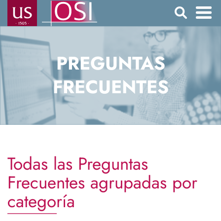
Pasar
Buscar
al
contenido
Navegación
principal
principal
PREGUNTAS
FRECUENTES
Todas las Preguntas
Frecuentes agrupadas por
categoría