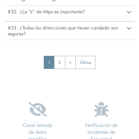
#32. ¿La “s” de https es importante?
#33. ¿Todas las direcciones que tienen candado son
seguras?
Página
Página
Siguiente
Última
1
2
»
Última
Paginación
actual
página
página
Canal retirada
Notificación de
de datos
Incidentes de
sensibles
Seguridad