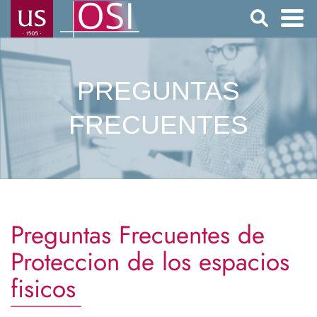
Pasar
Buscar
al
contenido
Navegación
principal
principal
PREGUNTAS
FRECUENTES
Preguntas Frecuentes de
Proteccion de los espacios
fisicos