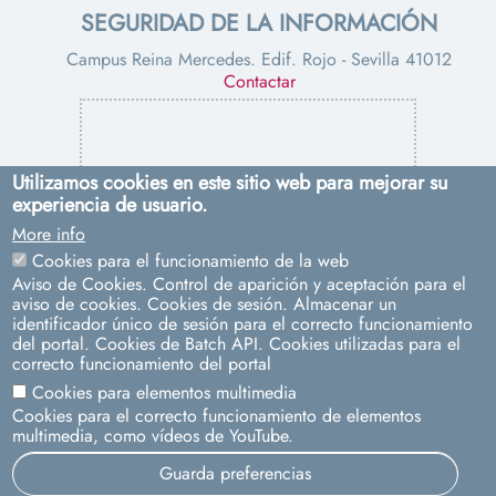
SEGURIDAD DE LA INFORMACIÓN
Campus Reina Mercedes. Edif. Rojo - Sevilla 41012
Contactar
Utilizamos cookies en este sitio web para mejorar su
experiencia de usuario.
More info
PROTECCIÓN DE DATOS
Cookies para el funcionamiento de la web
Aviso de Cookies. Control de aparición y aceptación para el
Pabellón de Uruguay. Avda. de Chile, s/n - Sevilla 41013
aviso de cookies. Cookies de sesión. Almacenar un
Contacto:
dpd@us.es
identificador único de sesión para el correcto funcionamiento
del portal. Cookies de Batch API. Cookies utilizadas para el
correcto funcionamiento del portal
Cookies para elementos multimedia
Cookies para el correcto funcionamiento de elementos
multimedia, como vídeos de YouTube.
Guarda preferencias