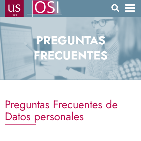
Pasar
Buscar
al
contenido
Navegación
principal
principal
PREGUNTAS
FRECUENTES
Preguntas Frecuentes de
Datos personales