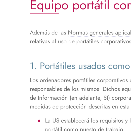
Equipo portátil co
ayuda
a
la
navegación
Además de las
Normas generales aplicabl
relativas al uso de portátiles corporativos
1. Portátiles usados como
Los ordenadores portátiles corporativos 
responsables de los mismos. Dichos equ
de Información (en adelante, SI) corporat
medidas de protección descritas en esta
La US establecerá los requisitos y
portátil como puesto de trabajo.