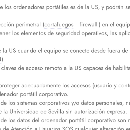
e los ordenadores portátiles es de la US, y podrán ser
cción perimetral (
cortafuegos
–firewall-) en el equip
ner los elementos de seguridad operativos, las aplic
e la US cuando el equipo se conecte desde fuera de l
N
).
 claves de acceso remoto a la US capaces de habilit
proteger adecuadamente los accesos (usuario y contr
enador portátil corporativo.
n de los sistemas corporativos y/o datos personales, n
e la Universidad de Sevilla sin autorización expresa.
de los datos del ordenador portátil corporativo son 
io de Atención a Usuarios SOS cualquier alteración 