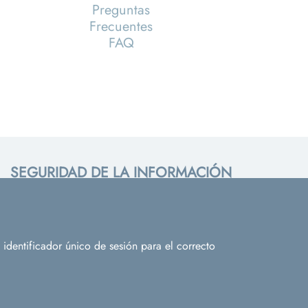
Preguntas
Frecuentes
FAQ
SEGURIDAD DE LA INFORMACIÓN
Campus Reina Mercedes. Edif. Rojo - Sevilla
41012
Contactar
PROTECCIÓN DE DATOS
identificador único de sesión para el correcto
Pabellón de Uruguay. Avda. de Chile, s/n -
Sevilla 41013
Contacto:
dpd@us.es