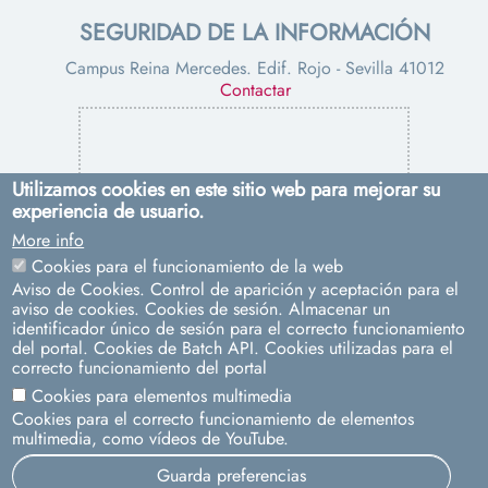
SEGURIDAD DE LA INFORMACIÓN
Campus Reina Mercedes. Edif. Rojo - Sevilla 41012
Contactar
Utilizamos cookies en este sitio web para mejorar su
experiencia de usuario.
More info
PROTECCIÓN DE DATOS
Cookies para el funcionamiento de la web
Aviso de Cookies. Control de aparición y aceptación para el
Pabellón de Uruguay. Avda. de Chile, s/n - Sevilla 41013
aviso de cookies. Cookies de sesión. Almacenar un
Contacto:
dpd@us.es
identificador único de sesión para el correcto funcionamiento
del portal. Cookies de Batch API. Cookies utilizadas para el
correcto funcionamiento del portal
Cookies para elementos multimedia
Cookies para el correcto funcionamiento de elementos
multimedia, como vídeos de YouTube.
Guarda preferencias